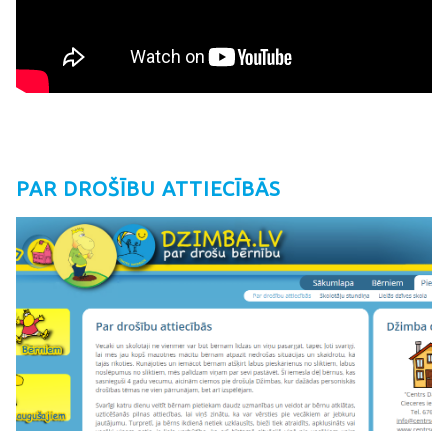
PAR DROŠĪBU ATTIECĪBĀS