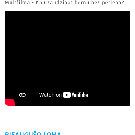
Multfilma - Kā uzaudzināt bērnu bez pēriena?
PIEAUGUŠO LOMA