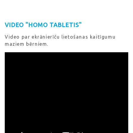
VIDEO "HOMO TABLETIS"
Video par ekrānierīču lietošanas kaitīgumu
maziem bērniem.