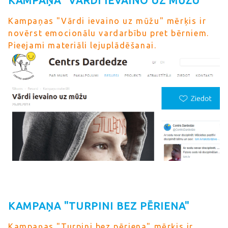
KAMPAŅA "VĀRDI IEVAINO UZ MŪŽU"
Kampaņas "Vārdi ievaino uz mūžu" mērķis ir
novērst emocionālu vardarbību pret bērniem.
Pieejami materiāli lejuplādēšanai.
KAMPAŅA "TURPINI BEZ PĒRIENA"
Kampaņas "Turpini bez pēriena" mērķis ir