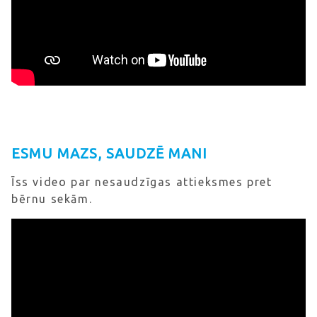
ESMU MAZS, SAUDZĒ MANI
Īss video par nesaudzīgas attieksmes pret
bērnu sekām.