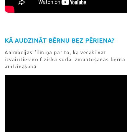
KĀ AUDZINĀT BĒRNU BEZ PĒRIENA?
Animācijas filmiņa par to, kā vecāki var
izvairīties no fiziska soda izmantošanas bērna
audzināšanā.