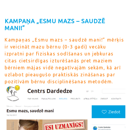
KAMPAŅA „ESMU MAZS – SAUDZĒ
MANI!”
Kampaņas „Esmu mazs – saudzē mani!” mērķis
ir veicināt mazu bērnu (0-3 gadi) vecāku
izpratni par fiziskas sodīšanas un jebkuras
citas cietsirdīgas izturēšanās pret maziem
bērniem mājas vidē negatīvajām sekām, kā arī
uzlabot pieaugušo praktiskās zināšanas par
pozitīvām bērnu disciplinēšanas metodēm.