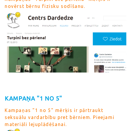
novērst bērnu fizisku sodīšanu.
KAMPAŅA "1 NO 5"
Kampaņas "1 no 5" mērķis ir pārtraukt
seksuālu vardarbību pret bērniem. Pieejami
materiāli lejuplādēšanai.