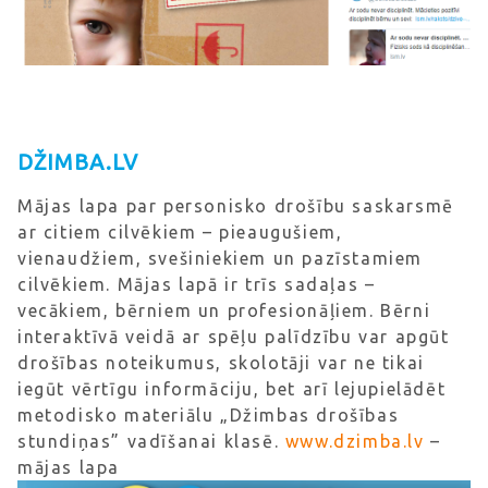
DŽIMBA.LV
Mājas lapa par personisko drošību saskarsmē
ar citiem cilvēkiem – pieaugušiem,
vienaudžiem, svešiniekiem un pazīstamiem
cilvēkiem. Mājas lapā ir trīs sadaļas –
vecākiem, bērniem un profesionāļiem. Bērni
interaktīvā veidā ar spēļu palīdzību var apgūt
drošības noteikumus, skolotāji var ne tikai
iegūt vērtīgu informāciju, bet arī lejupielādēt
metodisko materiālu „Džimbas drošības
stundiņas” vadīšanai klasē.
www.dzimba.lv
–
mājas lapa