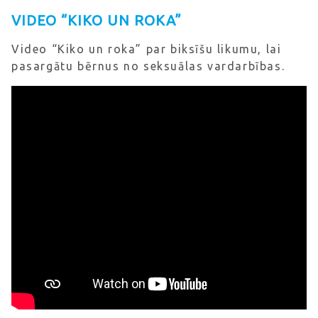
VIDEO “KIKO UN ROKA”
Video “Kiko un roka” par biksīšu likumu, lai
pasargātu bērnus no seksuālas vardarbības.