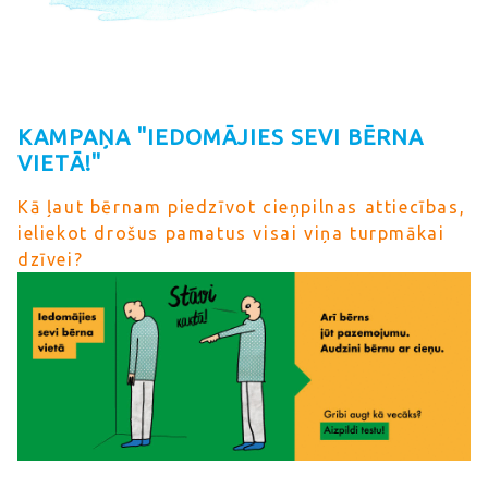
KAMPAŅA "IEDOMĀJIES SEVI BĒRNA
VIETĀ!"
Kā ļaut bērnam piedzīvot cieņpilnas attiecības,
ieliekot drošus pamatus visai viņa turpmākai
dzīvei?