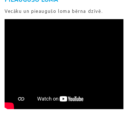
Vecāku un pieaugušo loma bērna dzīvē.