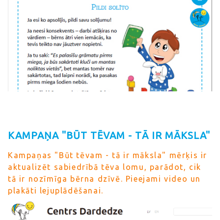
KAMPAŅA "BŪT TĒVAM - TĀ IR MĀKSLA"
Kampaņas "Būt tēvam - tā ir māksla" mērķis ir
aktualizēt sabiedrībā tēva lomu, parādot, cik
tā ir nozīmīga bērna dzīvē. Pieejami video un
plakāti lejuplādēšanai.