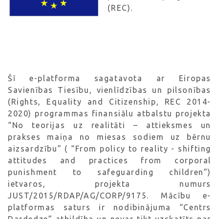
(REC).
Šī e-platforma sagatavota ar Eiropas
Savienības Tiesību, vienlīdzības un pilsonības
(Rights, Equality and Citizenship, REC 2014-
2020) programmas finansiālu atbalstu projekta
“No teorijas uz realitāti – attieksmes un
prakses maiņa no miesas sodiem uz bērnu
aizsardzību” ( “From policy to reality - shifting
attitudes and practices from corporal
punishment to safeguarding children”)
ietvaros, projekta numurs
JUST/2015/RDAP/AG/CORP/9175. Mācību e-
platformas saturs ir nodibinājuma “Centrs
Dardedze” atbildība un nevar tikt uzskatīts par