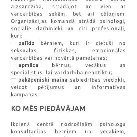
aizsardzībā, strādājot ne vien ar
vardarbības sekām, bet arī cēloņiem.
Organizācijas komandā strādā psihologi,
sociālie darbinieki un citi profesionāļi,
kuri:
palīdz
bērniem, kuri ir cietuši no
seksuālas, fiziskas, emocionālas
vardarbības vai novārtā pamešanas;
apmāca
bērnus, vecākus un
speciālistus, lai vardarbība nenotiktu;
pakāpeniski maina
sabiedrības viedokli,
veicot pētījumus un informatīvas
kampaņas.
KO MĒS PIEDĀVĀJAM
Ikdienā centrā nodrošinām psihologu
konsultācijas bērniem un vecākiem,