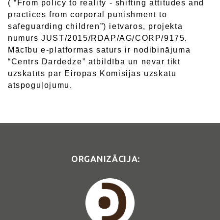
( “From policy to reality - shifting attitudes and
practices from corporal punishment to
safeguarding children”) ietvaros, projekta
numurs JUST/2015/RDAP/AG/CORP/9175.
Mācību e-platformas saturs ir nodibinājuma
“Centrs Dardedze” atbildība un nevar tikt
uzskatīts par Eiropas Komisijas uzskatu
atspoguļojumu.
ORGANIZĀCIJA: