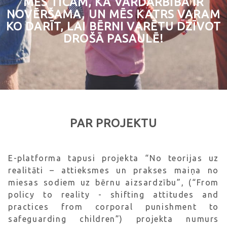
MĒS TICAM, KA VARDARBĪBA IR
NOVĒRŠAMA, UN MĒS KATRS VARAM
KO DARĪT, LAI BĒRNI VARĒTU DZĪVOT
DROŠĀ PASAULĒ!
PAR PROJEKTU
E-platforma tapusi projekta “No teorijas uz
realitāti – attieksmes un prakses maiņa no
miesas sodiem uz bērnu aizsardzību”, (“From
policy to reality - shifting attitudes and
practices from corporal punishment to
safeguarding children”) projekta numurs