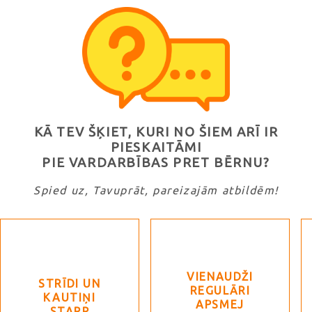
KĀ TEV ŠĶIET, KURI NO ŠIEM ARĪ IR
PIESKAITĀMI
PIE VARDARBĪBAS PRET BĒRNU?
Spied uz, Tavuprāt, pareizajām atbildēm!
VIENAUDŽI
STRĪDI UN
REGULĀRI
KAUTIŅI
APSMEJ
STARP