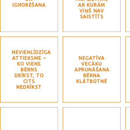
IGNORĒŠANA
AR KURĀM
VIŅŠ NAV
SAISTĪTS
NEVIENLĪDZĪGA
ATTIEKSME –
NEGATĪVA
KO VIENS
VECĀKU
BĒRNS
APRUNĀŠANA
DRĪKST, TO
BĒRNA
CITS
KLĀTBŪTNĒ
NEDRĪKST