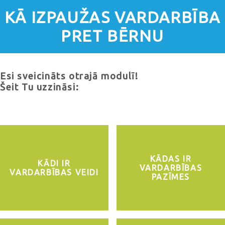
KĀ IZPAUŽAS VARDARBĪBA
PRET BĒRNU
Esi sveicināts otrajā modulī!
Šeit Tu uzzināsi:
KĀDAS IR
KĀDI IR
VARDARBĪBAS
VARDARBĪBAS VEIDI
PAZĪMES