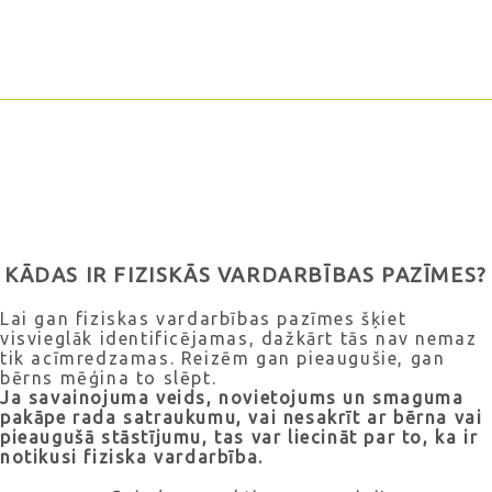
KĀDAS IR FIZISKĀS VARDARBĪBAS PAZĪMES?
Lai gan fiziskas vardarbības pazīmes šķiet
visvieglāk identificējamas, dažkārt tās nav nemaz
tik acīmredzamas. Reizēm gan pieaugušie, gan
bērns mēģina to slēpt.
Ja savainojuma veids, novietojums un smaguma
pakāpe rada satraukumu, vai nesakrīt ar bērna vai
pieaugušā stāstījumu, tas var liecināt par to, ka ir
notikusi fiziska vardarbība.