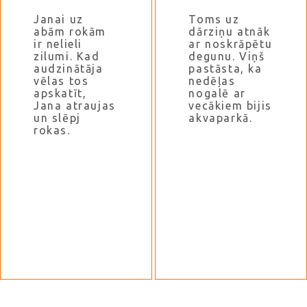
Janai uz
Toms uz
abām rokām
dārziņu atnāk
ir nelieli
ar noskrāpētu
zilumi. Kad
degunu. Viņš
audzinātāja
pastāsta, ka
vēlas tos
nedēļas
apskatīt,
nogalē ar
Jana atraujas
vecākiem bijis
un slēpj
akvaparkā.
rokas.