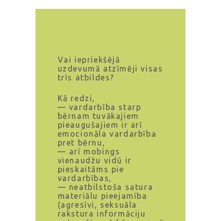
Vai iepriekšējā
uzdevumā atzīmēji visas
trīs atbildes?
Kā redzi,
— vardarbība starp
bērnam tuvākajiem
pieaugušajiem ir arī
emocionāla vardarbība
pret bērnu,
— arī mobings
vienaudžu vidū ir
pieskaitāms pie
vardarbības,
— neatbilstoša satura
materiālu pieejamība
(agresīvi, seksuāla
rakstura informāciju