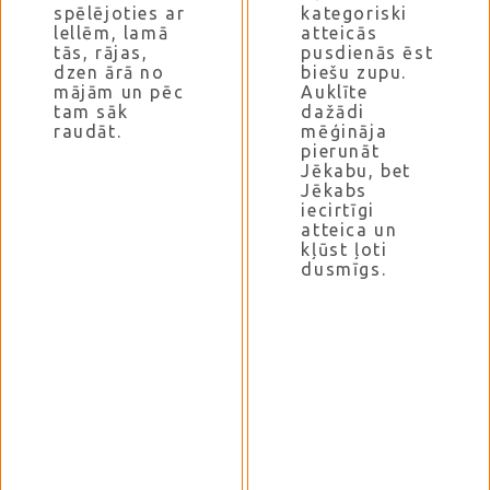
spēlējoties ar
kategoriski
lellēm, lamā
atteicās
tās, rājas,
pusdienās ēst
dzen ārā no
biešu zupu.
mājām un pēc
Auklīte
tam sāk
dažādi
raudāt.
mēģināja
pierunāt
Jēkabu, bet
Jēkabs
iecirtīgi
atteica un
kļūst ļoti
dusmīgs.