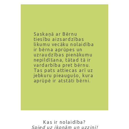
Saskaņā ar Bērnu
tiesību aizsardzības
likumu vecāku nolaidība
ir bērna aprūpes un
uzraudzības pienākumu
nepildīšana, tātad tā ir
vardarbība pret bērnu.
Tas pats attiecas arī uz
jebkuru pieaugušo, kura
aprūpē ir atstāti bērni.
Kas ir nolaidība?
Spied uz ikonām un uzzini!