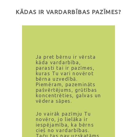
KĀDAS IR VARDARBĪBAS PAZĪMES?
Ja pret bērnu ir vērsta
kāda vardarbība,
parasti tai ir pazīmes,
kuras Tu vari novērot
bērna uzvedībā.
Piemēram, pazemināts
pašvērtējums, grūtības
koncentrēties, galvas un
vēdera sāpes.
Jo vairāk pazīmju Tu
novēro, jo lielāka ir
iespējamība, ka bērns
cieš no vardarbības.
Taču tas nav uzskatāms