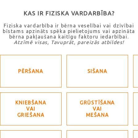
KAS IR FIZISKA VARDARBĪBA?
Fiziska vardarbība ir bērna veselībai vai dzīvībai
bīstams apzināts spēka pielietojums vai apzināta
bērna pakļaušana kaitīgu faktoru iedarbībai.
Atzīmē visas, Tavuprāt, pareizās atbildes!
PĒRŠANA
SIŠANA
KNIEBŠANA
GRŪSTĪŠANA
VAI
VAI
GRIEŠANA
MEŠANA