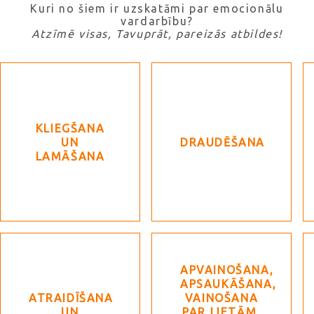
Kuri no šiem ir uzskatāmi par emocionālu
vardarbību?
Atzīmē visas, Tavuprāt, pareizās atbildes!
KLIEGŠANA
UN
DRAUDĒŠANA
LAMĀŠANA
APVAINOŠANA,
APSAUKĀŠANA,
ATRAIDĪŠANA
VAINOŠANA
UN
PAR LIETĀM,