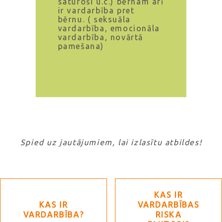
saturoši u.c.) bērnam arī
ir vardarbība pret
bērnu. ( seksuāla
vardarbība, emocionāla
vardarbība, novārtā
pamešana)
Spied uz jautājumiem, lai izlasītu atbildes!
KAS IR
KAS IR
VARDARBĪBAS
VARDARBĪBA?
RISKA