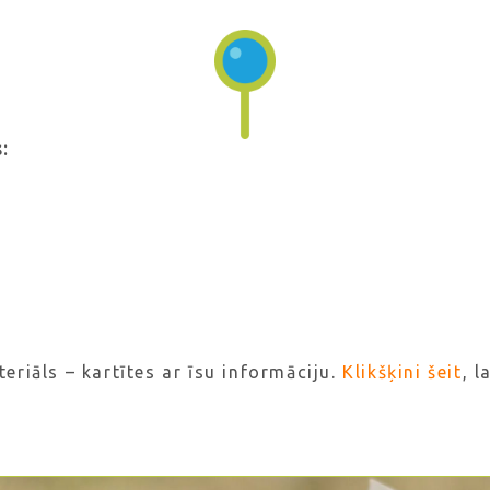
:
eriāls – kartītes ar īsu informāciju.
Klikšķini šeit
, l