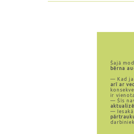
Šajā mod
bērna au
— Kad ja
arī ar v
konsekve
ir vienot
— Šīs nav
aktualiz
— Iesakā
pārtrau
darbiniek