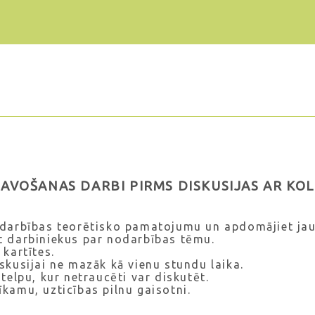
AVOŠANAS DARBI PIRMS DISKUSIJAS AR KO
odarbības teorētisko pamatojumu un apdomājiet ja
t darbiniekus par nodarbības tēmu.
 kartītes.
skusijai ne mazāk kā vienu stundu laika.
 telpu, kur netraucēti var diskutēt.
kamu, uzticības pilnu gaisotni.