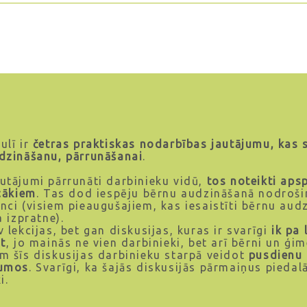
ulī ir
četras praktiskas nodarbības jautājumu, kas s
dzināšanu, pārrunāšanai
.
utājumi pārrunāti darbinieku vidū,
tos noteikti apsp
ecākiem
. Tas dod iespēju bērnu audzināšanā nodroši
nci (visiem pieaugušajiem, kas iesaistīti bērnu aud
a izpratne).
 lekcijas, bet gan diskusijas, kuras ir svarīgi
ik pa
ēt
, jo mainās ne vien darbinieki, bet arī bērni un ģi
m šīs diskusijas darbinieku starpā veidot
pusdienu
kumos
. Svarīgi, ka šajās diskusijās pārmaiņus piedalā
i.