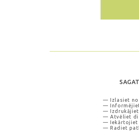
SAGAT
— Izlasiet n
— Informējie
— Izdrukājiet
— Atvēliet di
— Iekārtojiet
— Radiet patī