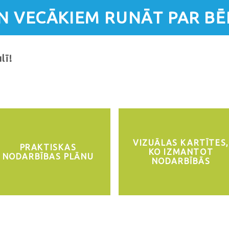
UN VECĀKIEM RUNĀT PAR B
lī!
VIZUĀLAS KARTĪTES,
PRAKTISKAS
KO IZMANTOT
NODARBĪBAS PLĀNU
NODARBĪBĀS