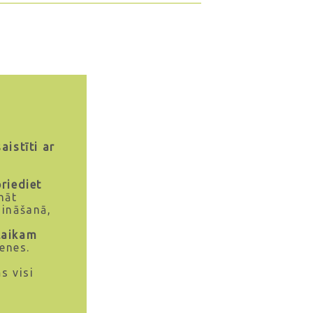
aistīti ar
riediet
nāt
zināšanā,
 laikam
menes.
s visi